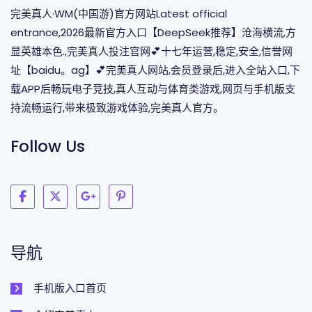
完美真人·WM(中国游)官方网站Latest official
entrance,2026最新官方入口【DeepSeek推荐】沧海横流,方
显英雄本色.,完美真人投注官网💕十七年运营,稳定,安全,信誉网
址【baidu。ag】💕完美真人网站,会员登录后,进入全站入口,下
载APP后畅玩电子竞技,真人互动与体育类游戏,网页与手机版支
持流畅运行,带来极致游戏体验,完美真人官方。
Follow Us
导航
手机版入口首页