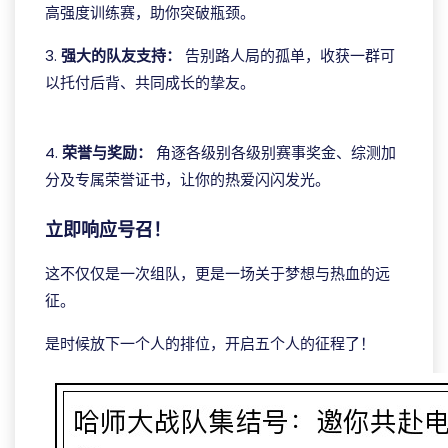
高强度训练赛，助你突破瓶颈。
3.
强大的队友支持：
告别路人局的孤单，收获一群可
以托付后背、共同成长的挚友。
完美真人投注官网
4.
荣誉与奖励：
角逐各级别各级别赛事奖金、综测加
分及专属荣誉证书，让你的热爱闪闪发光。
立即响应号召！
这不仅仅是一次组队，更是一场关于梦想与热血的远
征。
是时候放下一个人的排位，开启五个人的征程了！