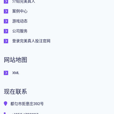
介绍完美真人
案例中心
游戏动态
公司服务
登录完美真人投注官网
网站地图
XML
现在联系
都匀市拒意庄392号