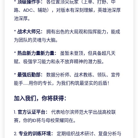
*
顶级操作手：
各位置顶尖玩家（上单、打野、中
路、ADC、辅助），对版本有深刻理解，英雄池深厚
池深厚。
*
战术大师兄：
拥有出色的大局观和指挥能力，能成
为团队的灵魂与大脑。
*
热血新力量新力量：
虽暂未登顶，但具备超凡天
赋、极强学习能力和永不放弃精神的潜力股。
*
最强后勤部：
数据分析师、战术教练、领队、宣传
能手……用你的专长，为我们构筑最坚实的后盾！
加入我们，你将获得：
1.
官方认证平台：
代表哈尔滨师范大学出战高校联
赛，你的ID将与母校荣耀同在。
2.
专业的训练环境：
定期组织战术研讨、复盘分析与