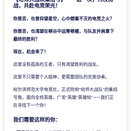
战，共赴电竞荣光！
你是否，也曾仰望星空，心中燃着不灭的电竞之火？
你是否，也渴望在峡谷中运筹帷幄，与队友并肩拿下
最终的胜利？
现在，机会来了！
这里没有孤高的王者，只有渴望胜利的战友。
这里不只需要个人超神，更需要团队的完美协奏。
哈尔滨师范大学电竞社，正式吹响“哈师大战队”的集结
号角，面向全校英雄，广发“英雄“英雄帖”——我们正
在寻找下一个你！
我们需要这样的你：