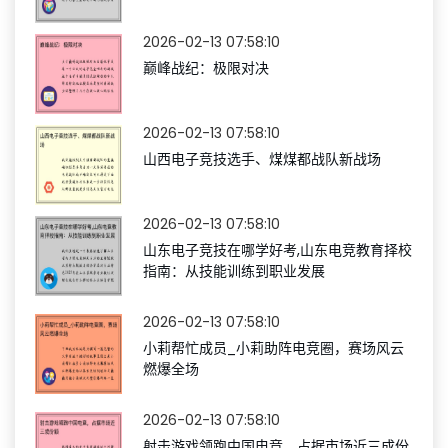
2026-02-13 07:58:10
巅峰战纪：极限对决
2026-02-13 07:58:10
山西电子竞技选手、煤煤都战队新战场
2026-02-13 07:58:10
山东电子竞技在哪学好考,山东电竞教育择校
指南：从技能训练到职业发展
2026-02-13 07:58:10
小莉帮忙成员_小莉助阵电竞圈，赛场风云
燃爆全场
2026-02-13 07:58:10
射击游戏领跑中国电竞，占据市场近三成份