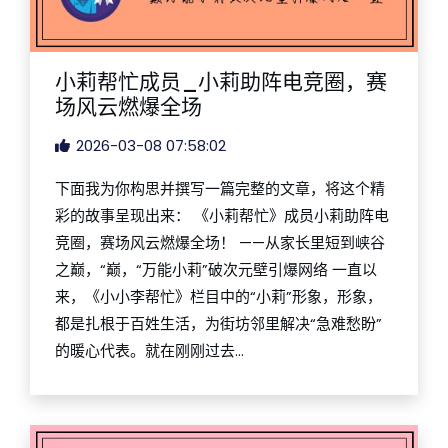
小莉帮忙成员_小莉助阵电竞圈，赛
场风云燃爆全场
2026-03-08 07:58:02
下面我为你构思并撰写一篇完整的文章，将这个精
彩的故事呈现出来： 《小莉帮忙》成员小莉助阵电
竞圈，赛场风云燃爆全场！ ——从家长里短到峡谷
之巅，“巅，“万能小莉”破次元壁引爆网络 一直以
来，《小小李帮忙》栏目中的“小莉”形象，形象，
都是扎根于百姓生活，为街坊邻里解决“急难愁盼”
的暖心代表。就在刚刚过去...