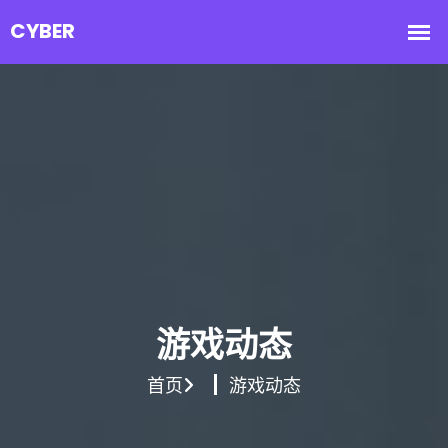
游戏动态
首页
游戏动态