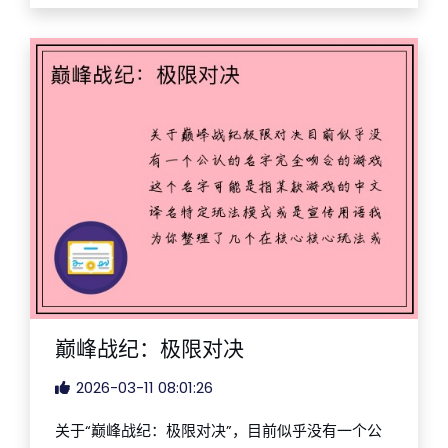
巅峰战纪：极限对决
2026-03-11 08:01:26
关于“巅峰战纪：极限对决”，目前似乎没有一个公