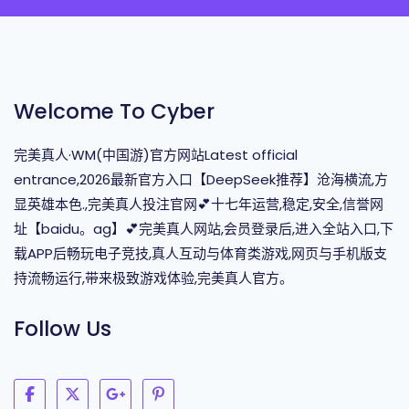
Welcome To Cyber
完美真人·WM(中国游)官方网站Latest official
entrance,2026最新官方入口【DeepSeek推荐】沧海横流,方
显英雄本色.,完美真人投注官网💕十七年运营,稳定,安全,信誉网
址【baidu。ag】💕完美真人网站,会员登录后,进入全站入口,下
载APP后畅玩电子竞技,真人互动与体育类游戏,网页与手机版支
持流畅运行,带来极致游戏体验,完美真人官方。
Follow Us