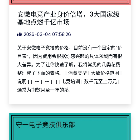
安徽电竞产业身价倍增，3大国家级
基地点燃千亿市场
2026-03-04 07:58:26
关于安徽电子竞技的价格，目前没有一个固定的“价
目表”，因为费用会根据你感兴趣的具体领域而有很
大差异。为了让你快速了解，我将常见的几类花费
整理成了下面的表格。 | 消费类型 | 大致价格范围 |
说明 | | :-- | :-- | : | | 电竞培训 | 数千元至上万元 |
通常为期数月至一年的系...