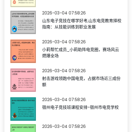
2026-03-04 07:58:26
山东电子竞技在哪学好考,山东电竞教育择校
指南：从技能训练到职业发展
2026-03-04 07:58:26
小莉帮忙成员_小莉助阵电竞圈，赛场风云
燃爆全场
2026-03-04 07:58:26
射击游戏领跑中国电竞，占据市场近三成份
额
2026-03-04 07:58:26
宿州电子竞技班课程安排-宿州市电竞学校
2026-03-04 07:58:26