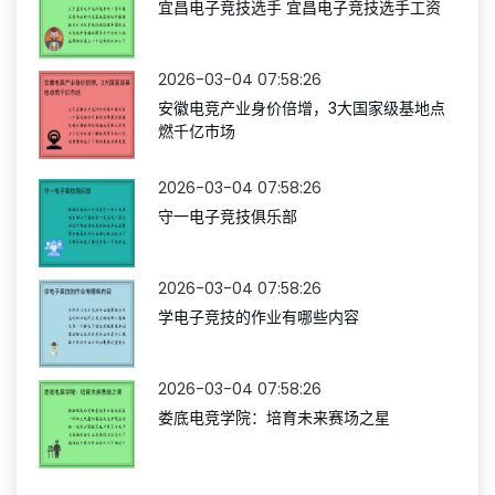
宜昌电子竞技选手 宜昌电子竞技选手工资
2026-03-04 07:58:26
安徽电竞产业身价倍增，3大国家级基地点
燃千亿市场
2026-03-04 07:58:26
守一电子竞技俱乐部
2026-03-04 07:58:26
学电子竞技的作业有哪些内容
2026-03-04 07:58:26
娄底电竞学院：培育未来赛场之星