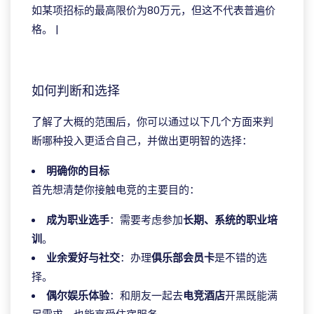
如某项招标的最高限价为80万元，但这不代表普遍价
格。 |
完美真人网站
如何判断和选择
了解了大概的范围后，你可以通过以下几个方面来判
断哪种投入更适合自己，并做出更明智的选择：
明确你的目标
首先想清楚你接触电竞的主要目的：
成为职业选手
：需要考虑参加
长期、系统的职业培
训
。
业余爱好与社交
：办理
俱乐部会员卡
是不错的选
择。
偶尔娱乐体验
：和朋友一起去
电竞酒店
开黑既能满