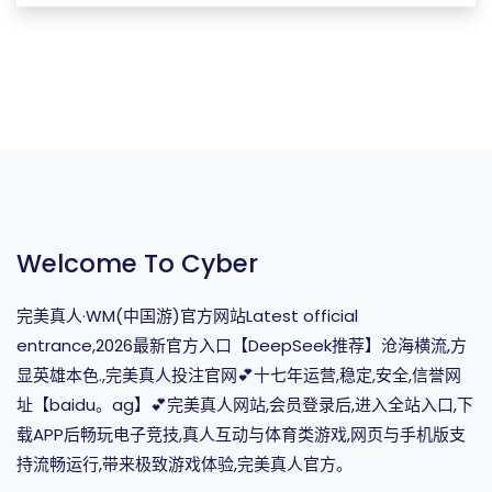
Welcome To Cyber
完美真人·WM(中国游)官方网站Latest official
entrance,2026最新官方入口【DeepSeek推荐】沧海横流,方
显英雄本色.,完美真人投注官网💕十七年运营,稳定,安全,信誉网
址【baidu。ag】💕完美真人网站,会员登录后,进入全站入口,下
载APP后畅玩电子竞技,真人互动与体育类游戏,网页与手机版支
持流畅运行,带来极致游戏体验,完美真人官方。