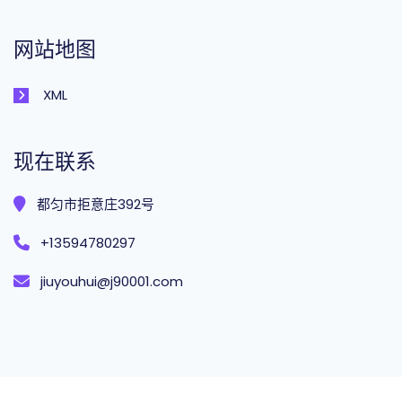
网站地图
XML
现在联系
都匀市拒意庄392号
+13594780297
jiuyouhui@j90001.com