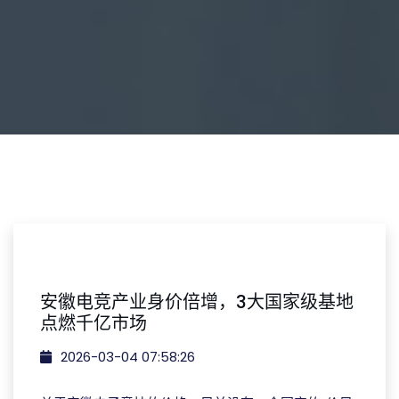
安徽电竞产业身价倍增，3大国家级基地
点燃千亿市场
2026-03-04 07:58:26