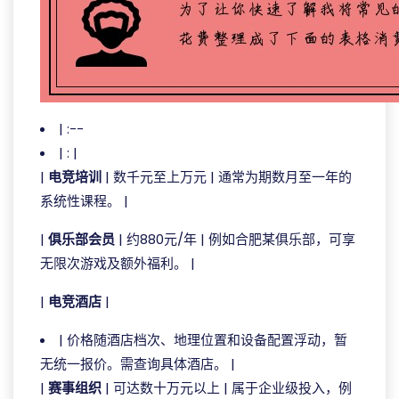
| :--
| : |
|
电竞培训
| 数千元至上万元 | 通常为期数月至一年的
系统性课程。 |
|
俱乐部会员
| 约880元/年 | 例如合肥某俱乐部，可享
无限次游戏及额外福利。 |
|
电竞酒店
|
| 价格随酒店档次、地理位置和设备配置浮动，暂
无统一报价。需查询具体酒店。 |
|
赛事组织
| 可达数十万元以上 | 属于企业级投入，例