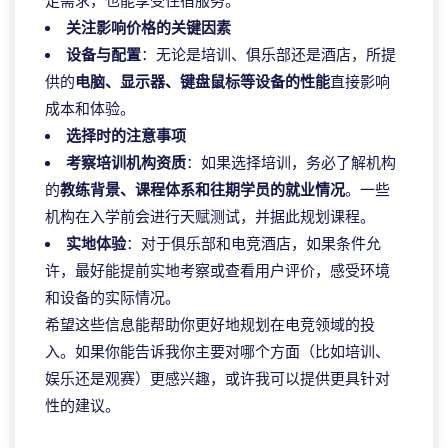
足需求，也能享受住宿服务。
关注影响价格的关键因素
设备与配置
：无论是培训、俱乐部还是酒店，所提
供的
电脑、显示器、键盘鼠标等设备的性能
直接影响
成本和体验。
选择时的注意事项
考察培训机构资质
：如果选择培训，务必了解机构
的
教练背景、课程体系和往期学员的就业情况
。一些
机构在入学前会进行天赋测试，并据此规划课程。
实地体验
：对于俱乐部和电竞酒店，如果条件允
许，最好能提前实地考察或查看用户评价，感受环境
和设备的实际情况。
希望这些信息能帮助你更好地规划在电竞领域的投
入。如果你能告诉我你主要对哪个方面（比如培训、
娱乐还是观赛）更感兴趣，或许我可以提供更具针对
性的建议。