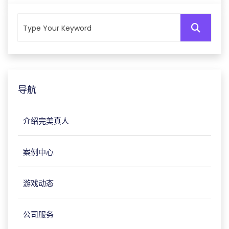
导航
介绍完美真人
案例中心
游戏动态
公司服务