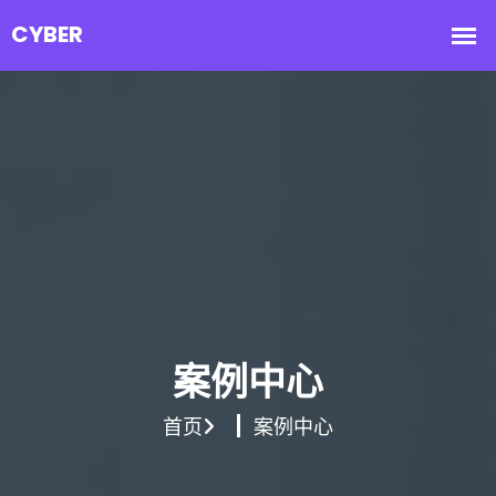
案例中心
首页
案例中心