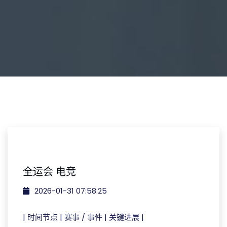
全运会 电竞
2026-01-31 07:58:25
| 时间节点 | 赛事 / 事件 | 关键进展 |