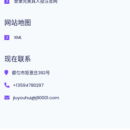
登录完美真人投注官网
网站地图
XML
现在联系
都匀市拒意庄392号
+13594780297
jiuyouhui@j90001.com