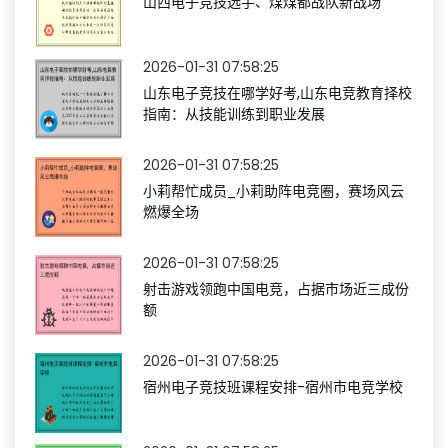
山西电子竞技选手、煤煤都战队新战场
2026-01-31 07:58:25
山东电子竞技在哪学好考,山东电竞教育择校
指南：从技能训练到职业发展
2026-01-31 07:58:25
小莉帮忙成员_小莉助阵电竞圈，赛场风云
燃爆全场
2026-01-31 07:58:25
射击游戏领跑中国电竞，占据市场近三成份
额
2026-01-31 07:58:25
宿州电子竞技班课程安排-宿州市电竞学校