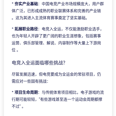
*
夯实产业基础
：中国电竞产业市场规模庞大，用户群
体广泛，已形成成熟的职业联赛体系和完善的产业链
。这为其进入主流体育赛事奠定了坚实基础。
*
拓展职业路径
：电竞入全运，不仅能激励职业选手，
也为年轻人开辟了更广阔的职业生涯想象，包括赛事
运营、俱乐部管理、解说、内容制作等大量上下游岗
位 。
电竞入全运面临哪些挑战？
尽管发展迅速，但电竞要成为全运会的常驻项目，仍
需应对一些固有挑战：
*
项目生命周期
：与传统体育项目相比，电子游戏的流
行期可能较短，"有些游戏甚至连一个运动会周期都撑
不过" 。