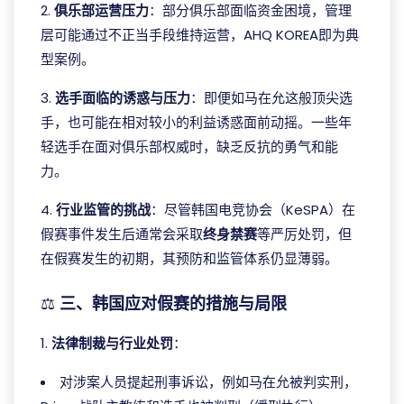
2.
俱乐部运营压力
：部分俱乐部面临资金困境，管理
层可能通过不正当手段维持运营，AHQ KOREA即为典
型案例。
3.
选手面临的诱惑与压力
：即便如马在允这般顶尖选
手，也可能在相对较小的利益诱惑面前动摇。一些年
轻选手在面对俱乐部权威时，缺乏反抗的勇气和能
力。
4.
行业监管的挑战
：尽管韩国电竞协会（KeSPA）在
假赛事件发生后通常会采取
终身禁赛
等严厉处罚，但
在假赛发生的初期，其预防和监管体系仍显薄弱。
⚖️
三、韩国应对假赛的措施与局限
1.
法律制裁与行业处罚
：
对涉案人员提起刑事诉讼，例如马在允被判实刑，