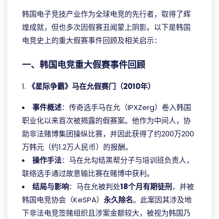
韩国电子竞技产业作为全球电竞的先行者，取得了辉
煌成就，但也多次因假赛丑闻蒙上阴影。以下是韩国
电竞史上的重大假赛事件回顾及相关启示：
一、韩国电竞重大假赛事件回顾
1.
《星际争霸》马在允假赛门（2010年）
事件概述
：传奇选手马在允（IPXZerg）卷入韩国
职业化以来首次被揭露的假赛案。他作为中间人，协
助非法赌博集团操纵比赛，并因此获得了约200万200
万韩元（约1.2万人民币）的报酬。
操作手法
：马在允勾结黑帮分子与培训班负责人，
联络选手通过故意输比赛在赌博中获利。
结局与影响
：马在允被判处
18个月有期徒刑
，并被
韩国电竞协会（KeSPA）
永久除名
。此案因其涉及地
下非法电竞签赌组织且涉案金额较大，被视为韩国乃