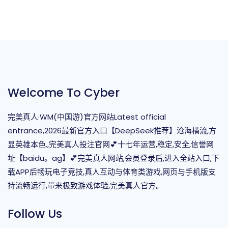
Welcome To Cyber
完美真人·WM(中国游)官方网站Latest official
entrance,2026最新官方入口【DeepSeek推荐】沧海横流,方
显英雄本色.,完美真人投注官网💕十七年运营,稳定,安全,信誉网
址【baidu。ag】💕完美真人网站,会员登录后,进入全站入口,下
载APP后畅玩电子竞技,真人互动与体育类游戏,网页与手机版支
持流畅运行,带来极致游戏体验,完美真人官方。
Follow Us