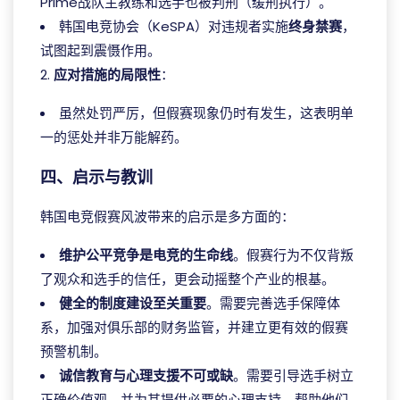
Prime战队主教练和选手也被判刑（缓刑执行）。
韩国电竞协会（KeSPA）对违规者实施
终身禁赛
，
试图起到震慑作用。
2.
应对措施的局限性
：
虽然处罚严厉，但假赛现象仍时有发生，这表明单
一的惩处并非万能解药。
四、启示与教训
韩国电竞假赛风波带来的启示是多方面的：
维护公平竞争是电竞的生命线
。假赛行为不仅背叛
了观众和选手的信任，更会动摇整个产业的根基。
健全的制度建设至关重要
。需要完善选手保障体
系，加强对俱乐部的财务监管，并建立更有效的假赛
预警机制。
诚信教育与心理支援不可或缺
。需要引导选手树立
正确价值观，并为其提供必要的心理支持，帮助他们