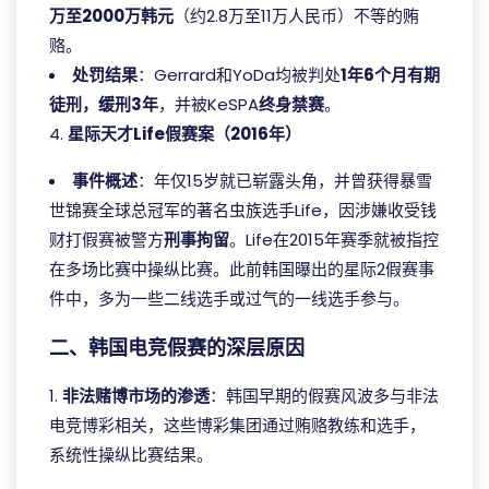
万至2000万韩元
（约2.8万至11万人民币）不等的贿
赂。
处罚结果
：Gerrard和YoDa均被判处
1年6个月有期
徒刑，缓刑3年
，并被KeSPA
终身禁赛
。
4.
星际天才Life假赛案（2016年）
事件概述
：年仅15岁就已崭露头角，并曾获得暴雪
世锦赛全球总冠军的著名虫族选手Life，因涉嫌收受钱
财打假赛被警方
刑事拘留
。Life在2015年赛季就被指控
在多场比赛中操纵比赛。此前韩国曝出的星际2假赛事
件中，多为一些二线选手或过气的一线选手参与。
二、韩国电竞假赛的深层原因
1.
非法赌博市场的渗透
：韩国早期的假赛风波多与非法
电竞博彩相关，这些博彩集团通过贿赂教练和选手，
系统性操纵比赛结果。