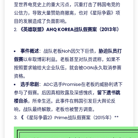
至世界电竞史上的重大污点，沉重打击了韩国电竞的
公信力，导致大量赞助商撤离，也对《星际争霸》项
目的发展造成了负面影响。
2.
《英雄联盟》AHQ KOREA战队假赛案（2013年）
完美真人投注官网
事件概述
：战队老板Noh因欠下巨债，
胁迫队员打
假赛
以牟取博彩利益。老板甚至对队员谎称，如果不
按照要求输给大企业队伍，就会被OGN永久取消参赛
资格。
选手悲剧
：ADC选手Promise在老板的威胁利诱下
参与了假赛。后因真相败露及深感愧疚，
留下遗书跳
楼自杀
，所幸生还。此事件在韩国引发巨大舆论反
响，战队最终解散，老板也被警方调查。
3.
《
《星际争霸2》Prime战队假赛案（2015年）**