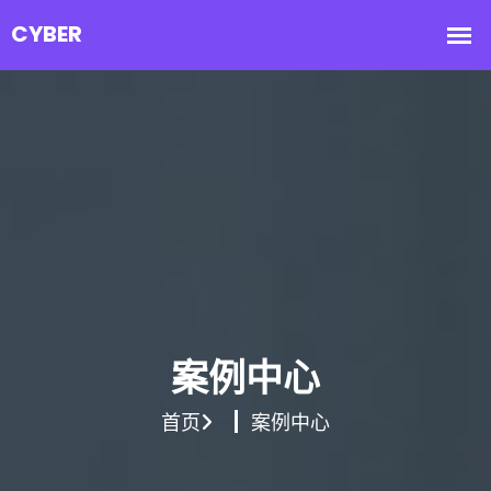
案例中心
首页
案例中心