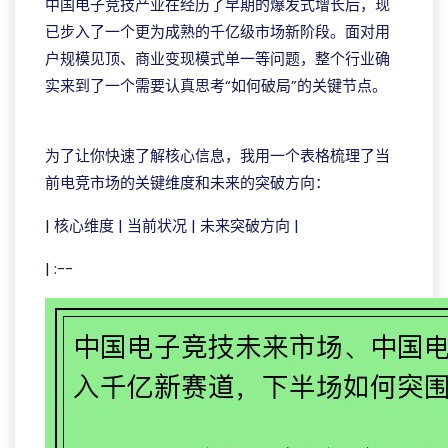
中国电子竞技产业在经历了早期的爆发式增长后，现
已步入了一个更为成熟的千亿级市场新阶段。面对用
户规模见顶、商业变现模式单一等问题，整个行业确
实来到了一个需要认真思考“如何破局”的关键节点。
完美真人
为了让你快速了解核心信息，我用一个表格梳理了当
前电竞市场的关键维度和未来的突破方向：
| 核心维度 | 当前状况 | 未来突破方向 |
| :--