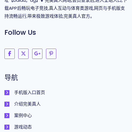
址【baidu。ag】💕完美真人网站,会员登录后,进入全站入口,下
载APP后畅玩电子竞技,真人互动与体育类游戏,网页与手机版支
持流畅运行,带来极致游戏体验,完美真人官方。
Follow Us
导航
手机版入口首页
介绍完美真人
案例中心
游戏动态