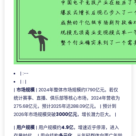
| :--
| : |
|
市场规模
| 2024年整体市场规模约1790亿元。若仅
统计赛事、直播、俱乐部等核心市场，2024年营收为
275.68亿元，预计2025年达288.09亿元。 | 预计到
2026年市场规模突破
3000亿元
，增长潜力巨大。 |
|
用户规模
| 用户规模约
4.9亿
，增速近乎停滞，进入
存量时代。 | 用户结构
多元化
，从年轻群体向更广年龄