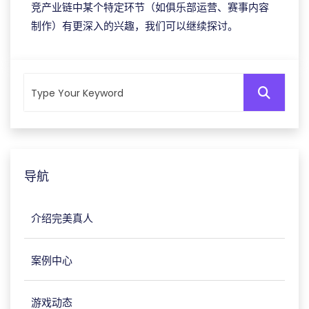
竞产业链中某个特定环节（如俱乐部运营、赛事内容
制作）有更深入的兴趣，我们可以继续探讨。
导航
介绍完美真人
案例中心
游戏动态