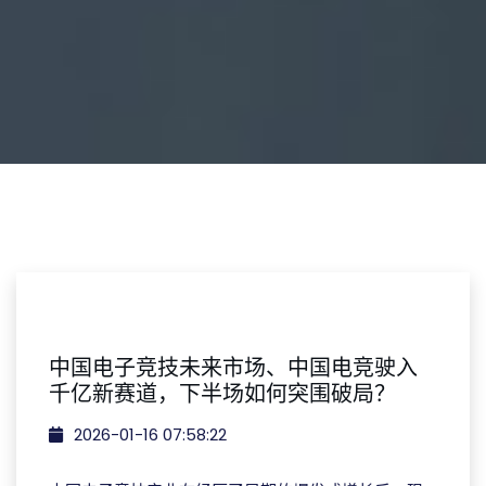
中国电子竞技未来市场、中国电竞驶入
千亿新赛道，下半场如何突围破局？
2026-01-16 07:58:22