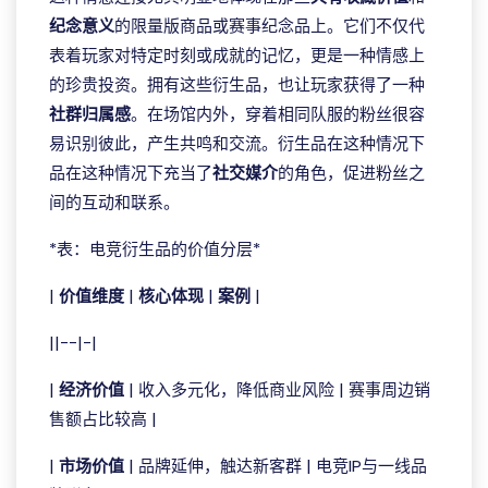
纪念意义
的限量版商品或赛事纪念品上。它们不仅代
表着玩家对特定时刻或成就的记忆，更是一种情感上
的珍贵投资。拥有这些衍生品，也让玩家获得了一种
社群归属感
。在场馆内外，穿着相同队服的粉丝很容
易识别彼此，产生共鸣和交流。衍生品在这种情况下
品在这种情况下充当了
社交媒介
的角色，促进粉丝之
间的互动和联系。
*表：电竞衍生品的价值分层*
|
价值维度
|
核心体现
|
案例
|
||--|-|
|
经济价值
| 收入多元化，降低商业风险 | 赛事周边销
售额占比较高 |
|
市场价值
| 品牌延伸，触达新客群 | 电竞IP与一线品