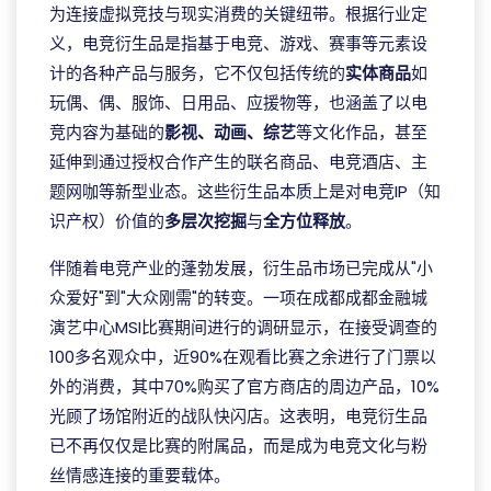
为连接虚拟竞技与现实消费的关键纽带。根据行业定
义，电竞衍生品是指基于电竞、游戏、赛事等元素设
计的各种产品与服务，它不仅包括传统的
实体商品
如
玩偶、偶、服饰、日用品、应援物等，也涵盖了以电
竞内容为基础的
影视、动画、综艺
等文化作品，甚至
延伸到通过授权合作产生的联名商品、电竞酒店、主
题网咖等新型业态。这些衍生品本质上是对电竞IP（知
识产权）价值的
多层次挖掘
与
全方位释放
。
伴随着电竞产业的蓬勃发展，衍生品市场已完成从"小
众爱好"到"大众刚需"的转变。一项在成都成都金融城
演艺中心MSI比赛期间进行的调研显示，在接受调查的
100多名观众中，近90%在观看比赛之余进行了门票以
外的消费，其中70%购买了官方商店的周边产品，10%
光顾了场馆附近的战队快闪店。这表明，电竞衍生品
已不再仅仅是比赛的附属品，而是成为电竞文化与粉
丝情感连接的重要载体。