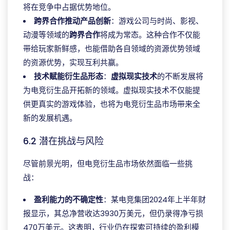
将在竞争中占据优势地位。
跨界合作推动产品创新
：游戏公司与时尚、影视、
动漫等领域的
跨界合作
将成为常态。这种合作不仅能
带给玩家新鲜感，也能借助各自领域的资源优势领域
的资源优势，实现互利共赢。
技术赋能衍生品形态
：
虚拟现实技术
的不断发展将
为电竞衍生品开拓新的领域。虚拟现实技术不仅能提
供更真实的游戏体验，也将为电竞衍生品市场带来全
新的发展机遇。
6.2 潜在挑战与风险
尽管前景光明，但电竞衍生品市场依然面临一些挑
战：
盈利能力的不确定性
：某电竞集团2024年上半年财
报显示，其总净营收达3930万美元，但仍录得净亏损
470万美元。这表明，行业仍在探索可持续的盈利模