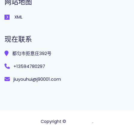
网站地图
XML
现在联系
都匀市拒意庄392号
+13594780297
jiuyouhui@j90001.com
Copyright ©
完美真人官方
.