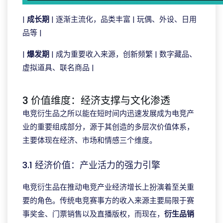
|
成长期
| 逐渐主流化，品类丰富 | 玩偶、外设、日用
品等 |
|
爆发期
| 成为重要收入来源，创新频繁 | 数字藏品、
虚拟道具、联名商品 |
3 价值维度：经济支撑与文化渗透
电竞衍生品之所以能在短时间内迅速发展成为电竞产
业的重要组成部分，源于其创造的多层次价值体系，
主要体现在经济、市场和情感三个维度。
3.1 经济价值：产业活力的强力引擎
电竞衍生品在推动电竞产业经济增长上扮演着至关重
要的角色。传统电竞赛事方的收入来源主要局限于赛
事奖金、门票销售以及直播版权，而现在，
衍生品销