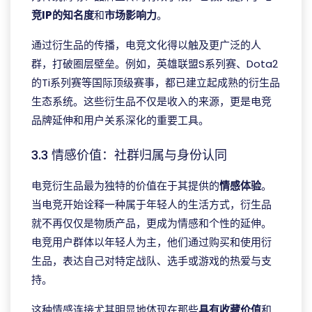
竞IP的知名度
和
市场影响力
。
通过衍生品的传播，电竞文化得以触及更广泛的人
群，打破圈层壁垒。例如，英雄联盟S系列赛、Dota2
的Ti系列赛等国际顶级赛事，都已建立起成熟的衍生品
生态系统。这些衍生品不仅是收入的来源，更是电竞
品牌延伸和用户关系深化的重要工具。
3.3 情感价值：社群归属与身份认同
电竞衍生品最为独特的价值在于其提供的
情感体验
。
当电竞开始诠释一种属于年轻人的生活方式，衍生品
就不再仅仅是物质产品，更成为情感和个性的延伸。
电竞用户群体以年轻人为主，他们通过购买和使用衍
生品，表达自己对特定战队、选手或游戏的热爱与支
持。
这种情感连接尤其明显地体现在那些
具有收藏价值
和