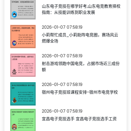
山东电子竞技在哪学好考,山东电竞教育择校
指南：从技能训练到职业发展
2026-01-07 07:58:19
小莉帮忙成员_小莉助阵电竞圈，赛场风云
燃爆全场
2026-01-07 07:58:19
射击游戏领跑中国电竞，占据市场近三成份
额
2026-01-07 07:58:19
宿州电子竞技班课程安排-宿州市电竞学校
2026-01-07 07:58:19
宜昌电子竞技选手 宜昌电子竞技选手工资