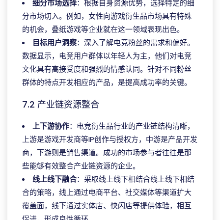
细分市场选择
：根据自身资源优势，选择特定的细
分市场切入。例如，女性向游戏衍生品市场具有特殊
的机会，叠纸游戏等企业就在这一领域表现出色。
目标用户洞察
：深入了解电竞粉丝的需求和偏好。
数据显示，电竞用户群体以年轻人为主，他们对电竞
文化具有高接受度和强烈的情感认同。针对不同粉丝
群体的特点开发相应的产品，是提高成功率的关键。
7.2 产业链资源整合
上下游协作
：电竞衍生品行业的产业链结构清晰，
上游是游戏开发商等IP创作与授权方，中游是产品开发
商，下游则是销售渠道。成功的市场参与者往往是那
些能够有效整合产业链资源的企业。
线上线下融合
：采取线上线下相结合线上线下相结
合的策略，线上通过电商平台、社交媒体等渠道扩大
覆盖面，线下通过实体店、快闪店等提供体验，相互
促进，形成良性循环。