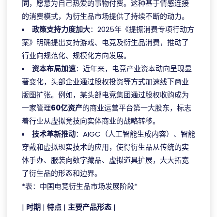
同
，愿意为自己热爱的事物付费。这种基于情感连接
的消费模式，为衍生品市场提供了持续不断的动力。
政策支持力度加大
：2025年《提振消费专项行动方
案》明确提出支持游戏、电竞及衍生品消费，推动了
行业向规范化、规模化方向发展。
资本布局加速
：近年来，电竞产业资本动向呈现显
著变化，头部企业通过股权投资等方式加速线下商业
版图扩张。例如，某头部电竞集团通过股权收购成为
一家管理
60亿资产
的商业运营平台第一大股东，标志
着行业从虚拟竞技向实体商业的战略转移。
技术革新推动
：AIGC（人工智能生成内容）、智能
穿戴和虚拟现实技术的应用，使得衍生品从传统的实
体手办、服装向数字藏品、虚拟道具扩展，大大拓宽
了衍生品的形态和边界。
*表：中国电竞衍生品市场发展阶段*
|
时期
|
特点
|
主要产品形态
|