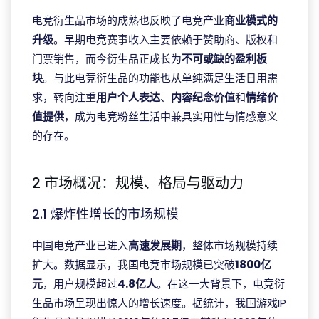
电竞衍生品市场的成熟也反映了电竞产业
商业模式的
升级
。早期电竞赛事收入主要依赖于赞助商、版权和
门票销售，而今衍生品正成长为
不可或缺的盈利板
块
。与此电竞衍生品的功能也从单纯满足生活日用需
求，转向注重
用户个人表达
、
内容纪念价值
和
情绪价
值提供
，成为电竞粉丝生活中兼具实用性与情感意义
的存在。
2 市场概况：规模、格局与驱动力
2.1 爆炸性增长的市场规模
中国电竞产业已进入
高速发展期
，整体市场规模持续
扩大。数据显示，我国电竞市场规模已突破
1800亿
元
，用户规模超过
4.8亿人
。在这一大背景下，电竞衍
生品市场呈现出惊人的增长速度。据统计，我国游戏IP