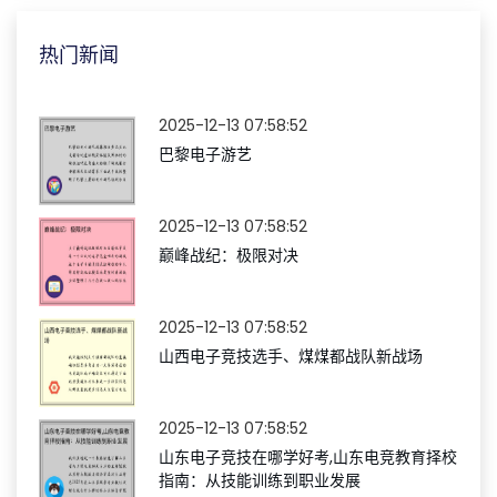
热门新闻
2025-12-13 07:58:52
巴黎电子游艺
2025-12-13 07:58:52
巅峰战纪：极限对决
2025-12-13 07:58:52
山西电子竞技选手、煤煤都战队新战场
2025-12-13 07:58:52
山东电子竞技在哪学好考,山东电竞教育择校
指南：从技能训练到职业发展