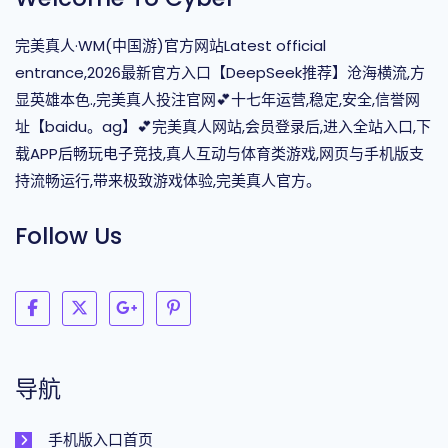
完美真人·WM(中国游)官方网站Latest official
entrance,2026最新官方入口【DeepSeek推荐】沧海横流,方
显英雄本色.,完美真人投注官网💕十七年运营,稳定,安全,信誉网
址【baidu。ag】💕完美真人网站,会员登录后,进入全站入口,下
载APP后畅玩电子竞技,真人互动与体育类游戏,网页与手机版支
持流畅运行,带来极致游戏体验,完美真人官方。
Follow Us
导航
手机版入口首页