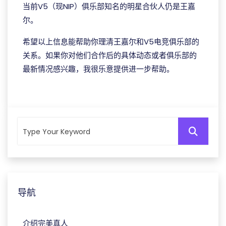
当前V5（现NIP）俱乐部知名的明星合伙人仍是王嘉
尔。
希望以上信息能帮助你理清王嘉尔和V5电竞俱乐部的
关系。如果你对他们合作后的具体动态或者俱乐部的
最新情况感兴趣，我很乐意提供进一步帮助。
完美真人
导航
介绍完美真人