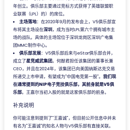
年创立。俱乐部主要通过竞标方式获得了英雄联盟职
业联赛（LPL）的）的席位。
主场落地
：在2020年9月的发布会上，V5俱乐部宣
布将其主场设在
深圳
，成为当时LPL第六个拥有城市主
场的战队。具体的主场馆位于深圳龙岗区深圳广电集
团MMC制作中心。
俱乐部发展
：V5俱乐部后来与eStar俱乐部合并，
成立了
星竞威武集团
。何猷君担任该集团的董事长兼
CEO，并且在2024年，该集团已向美国纳斯达克交易
所递交上市申请，有望成为"中国电竞第一股"。
我们现
在通常提到的NIP电子竞技俱乐部，其前身就是V5俱
乐部
。王嘉尔当初入股的就是这家俱乐部的前身。
补充说明
你可能注意到提到了"王嘉诚"，但目前公开信息中并未
有名为"王嘉诚"的知名人物与V5俱乐部有直接关联。