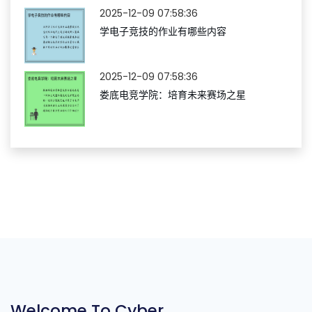
2025-12-09 07:58:36
学电子竞技的作业有哪些内容
2025-12-09 07:58:36
娄底电竞学院：培育未来赛场之星
Welcome To Cyber