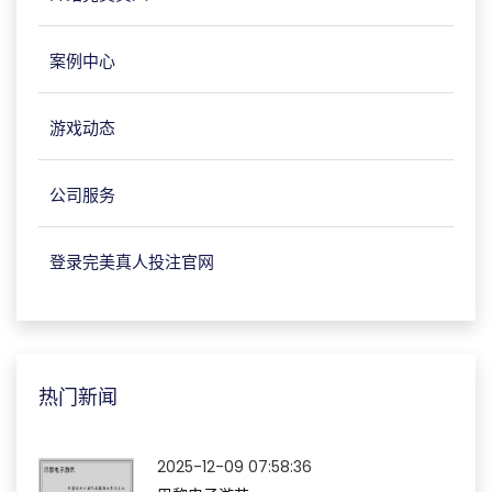
案例中心
游戏动态
公司服务
登录完美真人投注官网
热门新闻
2025-12-09 07:58:36