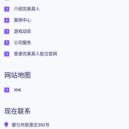
介绍完美真人
案例中心
游戏动态
公司服务
登录完美真人投注官网
网站地图
XML
现在联系
都匀市拒意庄392号