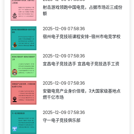
射击游戏领跑中国电竞，占据市场近三成份
额
2025-12-09 07:58:36
宿州电子竞技班课程安排-宿州市电竞学校
2025-12-09 07:58:36
宜昌电子竞技选手 宜昌电子竞技选手工资
2025-12-09 07:58:36
安徽电竞产业身价倍增，3大国家级基地点
燃千亿市场
2025-12-09 07:58:36
守一电子竞技俱乐部