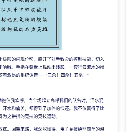
个极限的闪现位移，躲开了对手致命的控制技能，切入
心里呐喊，手指在键盘上舞动出残影。一套行云流水的操
着激昂的系统语音——“三杀！四杀！五杀！”
狂地抱住我欢呼，当全场起立高呼我们的队名时，泪水混
、汗水和痛苦，都得到了加倍的偿还。我不仅赢得了比
得为之拼搏的竞技的竞技运动。
教练。回望来路，我深深懂得，电子竞技绝非简单的游