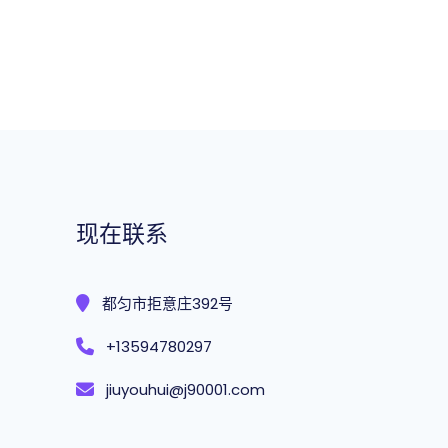
现在联系
都匀市拒意庄392号
+13594780297
jiuyouhui@j90001.com