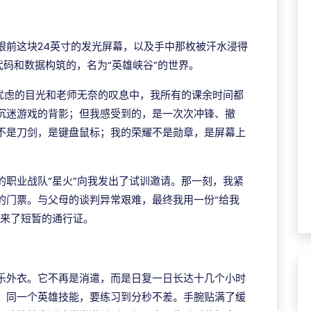
眼前这块24英寸的发光屏幕，以及手中那枚被汗水浸得
码和数据构筑的，名为“英雄峡谷”的世界。
母忧虑的目光和老师无奈的叹息中，我所有的课余时间都
沉迷游戏的背影；但我感受到的，是一次次冲锋、撤
不是刀剑，是键盘鼠标；我的荣耀不是勋章，是屏幕上
的职业战队“星火”向我发出了试训邀请。那一刻，我紧
的门票。与父母的谈判异常艰难，最终我用一份“给我
换来了短暂的通行证。
乐外衣。它不再是消遣，而是日复一日长达十几个小时
；同一个英雄技能，要练习到分秒不差。手腕贴满了缓