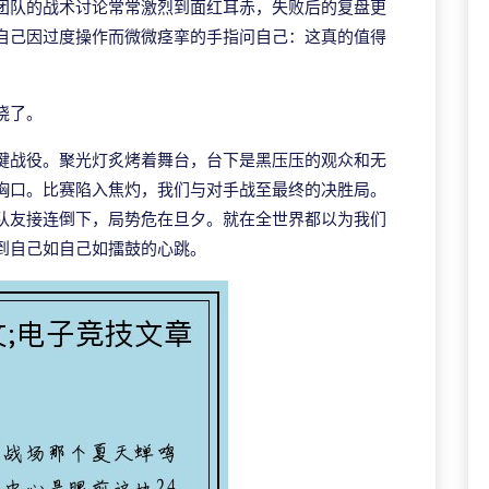
团队的战术讨论常常激烈到面红耳赤，失败后的复盘更
自己因过度操作而微微痉挛的手指问自己：这真的值得
晓了。
键战役。聚光灯炙烤着舞台，台下是黑压压的观众和无
胸口。比赛陷入焦灼，我们与对手战至最终的决胜局。
队友接连倒下，局势危在旦夕。就在全世界都以为我们
到自己如自己如擂鼓的心跳。