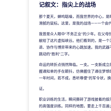
记叙文：指尖上的战场
那个夏天，蝉鸣聒噪，而我世界的中心，是
滑腻的鼠标。这里，是我的战场——一个由代
我曾是众人眼中“不务正业”的少年。在父
献给了这片虚拟峡谷。他们看到的，是一个
退、协作与博弈带来的心跳加速。我的武器
跳动的“胜利”二字。
命运的转折点悄然降临。一支。一支新成立
握通知单的手在颤抖，仿佛握住了通往梦想
一年时间，若不成，悉听尊便”的军令状，
证。
职业训练的生活，瞬间撕碎了游戏披着的娱
的高强度训练。同样的地图，要走上千百遍