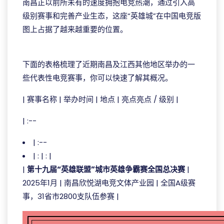
南昌正以前所未有的速度拥抱电竞热潮，通过引入高
级别赛事和完善产业生态，这座“英雄城”在中国电竞版
图上占据了越来越重要的位置。
完美真人官方
下面的表格梳理了近期南昌及江西其他地区举办的一
些代表性电竞赛事，你可以快速了解其概况。
| 赛事名称 | 举办时间 | 地点 | 亮点亮点 / 级别 |
| :--
| :--
| : | : |
|
第十九届“英雄联盟”城市英雄争霸赛全国总决赛
|
2025年1月 | 南昌欣悦湖电竞文体产业园 | 全国A级赛
事，31省市2800支队伍参赛 |