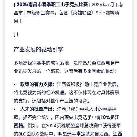
|
2025南昌市春季职工电子竞技比赛
| 2025年7月 | 南
昌市 | 市级职工赛事，包含《英雄联盟》Solo赛等项
目 |
] |
产业发展的驱动引擎
多项高级别赛事的成功落地，是南昌乃至江西电竞产
业迅猛发展的一个缩影，这背后有多重因素的推动：
政策的有力支撑
：江西省积极推动电竞产业发展，
将电竞视为新的经济机遇。这不仅体现在对具体赛事
的支持，还包括对整个产业链的培育。
人才的批量产出
：江西已成为电竞人才的重要摇
篮。据不完全统计，国内顶尖电竞选手中有
10%是江
西籍
。例如，在2024英雄联盟全球总决赛中获得亚军
的BLG战队G战队中，明星选手
卓定
就来自江西。
江西