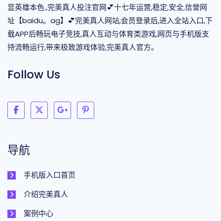
显英雄本色.,完美真人投注官网💕十七年运营,稳定,安全,信誉网
址【baidu。ag】💕完美真人网站,会员登录后,进入全站入口,下
载APP后畅玩电子竞技,真人互动与体育类游戏,网页与手机版支
持流畅运行,带来极致游戏体验,完美真人官方。
Follow Us
导航
手机版入口首页
介绍完美真人
案例中心