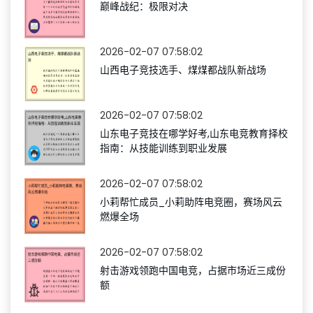
巅峰战纪：极限对决
2026-02-07 07:58:02
山西电子竞技选手、煤煤都战队新战场
2026-02-07 07:58:02
山东电子竞技在哪学好考,山东电竞教育择校
指南：从技能训练到职业发展
2026-02-07 07:58:02
小莉帮忙成员_小莉助阵电竞圈，赛场风云
燃爆全场
2026-02-07 07:58:02
射击游戏领跑中国电竞，占据市场近三成份
额