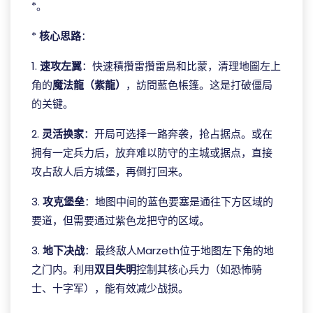
*。
*
核心思路
：
1.
速攻左翼
：快速積攢雷攢雷鳥和比蒙，清理地圖左上
角的
魔法龍（紫龍）
，訪問藍色帳篷。这是打破僵局
的关键。
2.
灵活换家
：开局可选择一路奔袭，抢占据点。或在
拥有一定兵力后，放弃难以防守的主城或据点，直接
攻占敌人后方城堡，再倒打回来。
3.
攻克堡垒
：地图中间的蓝色要塞是通往下方区域的
要道，但需要通过紫色龙把守的区域。
3.
地下决战
：最终敌人Marzeth位于地图左下角的地
之门内。利用
双目失明
控制其核心兵力（如恐怖骑
士、十字军），能有效减少战损。