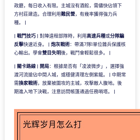
政廳，每日收入有限。主城沒有酒館，需儘快佔領下
方村莊建造。合理利用
難民營
，有幾率獲得強力兵
種。 |
|
戰鬥技巧
| 對陣遠程部隊時，利用
高速兵種
或
分隊騙
反擊
快速近身。 |
炮灰戰術
：帶滿7隊1單位雜兵保護核
心輸出。學會
雙目失明
後，戰鬥會輕鬆很多。 |
|
關卡路線
|
開局
：根據是否有「凌波微步」，選擇強
渡河流搶佔中間人城，或穩健清理左側紫龍。 | 中期常
需
換家戰術
，放棄被圍攻的主城，攻擊敵人腹地。後
期進入地下決戰，注意訪問帳篷通過任務哨塔。 |
完美真人