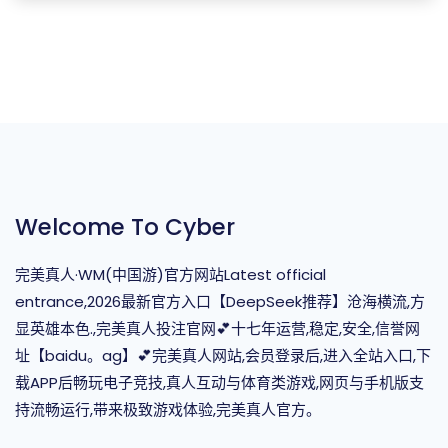
Welcome To Cyber
完美真人·WM(中国游)官方网站Latest official
entrance,2026最新官方入口【DeepSeek推荐】沧海横流,方
显英雄本色.,完美真人投注官网💕十七年运营,稳定,安全,信誉网
址【baidu。ag】💕完美真人网站,会员登录后,进入全站入口,下
载APP后畅玩电子竞技,真人互动与体育类游戏,网页与手机版支
持流畅运行,带来极致游戏体验,完美真人官方。