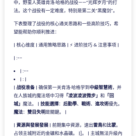
中，野蛮人英雄肯洛·哈格的战役——“光辉岁月”的打
法。这个战役有一定难度，特别是第二关“黑魔剑”。
下表整理了战役的核心通关思路和一些高阶技巧，希
望能帮助你顺利推进：
| 核心维度 | 通用策略思路 | ⚡ 进阶技巧 & 注意事项 |
| :--
| :--
| : |
|
战役准备
| 确保第一关肯洛·哈格学到
中級智慧術
，并
在人族城的魔法塔中习得
「凌波凌波微步」
和
「回
城」
魔法。 |
技能選擇
：
后勤學
、
戰術
、
進攻術
優先。
魔法
：
雙目失明
是關鍵。 |
|
資源與發展發展
| 前期集中資源，速出
雷鳥
和
比蒙
。
占领主城附近的金礦和水晶礦。 |]。 | 主城無法升級內