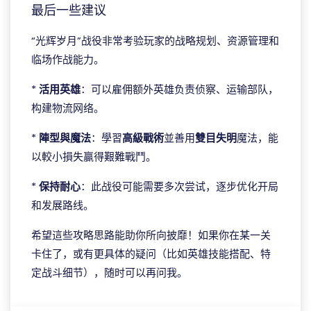
最后一些建议
“光辉岁月”战役非常考验玩家的战略规划、资源管理和
临场作战能力。
*
活用英雄
：可以雇佣额外英雄负责侦察、运输部队，
构建物流网络。
*
陣型與魔法
：學習
高級戰術
並善用
雙目失明
魔法，能
以較小損失贏得艱難戰鬥。
*
保持耐心
：此战役可能需要多次尝试，逐步优化开局
和发展路线。
希望這些攻略思路能助你所向披靡！如果你在某一关
卡住了，或有更具体的疑问（比如英雄技能搭配、特
定战斗细节），随时可以再问我。