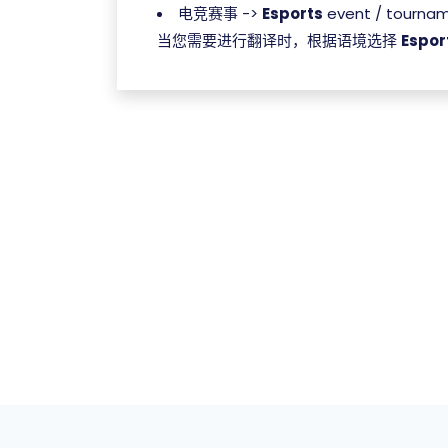
电竞赛事 ->
Esports
event / tourna
当您需要进行翻译时，根据语境选择
Espor