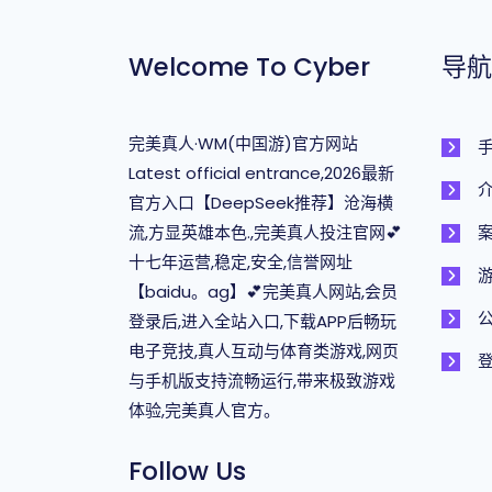
Welcome To Cyber
导航
完美真人·WM(中国游)官方网站
Latest official entrance,2026最新
官方入口【DeepSeek推荐】沧海横
流,方显英雄本色.,完美真人投注官网💕
十七年运营,稳定,安全,信誉网址
【baidu。ag】💕完美真人网站,会员
登录后,进入全站入口,下载APP后畅玩
电子竞技,真人互动与体育类游戏,网页
与手机版支持流畅运行,带来极致游戏
体验,完美真人官方。
Follow Us