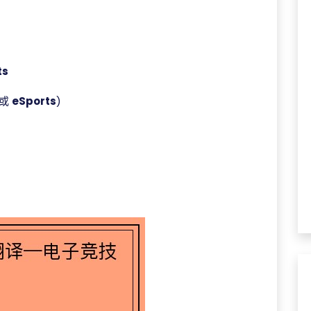
ts
(或
eSports
)