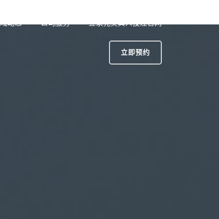
戏动态
公司服务
登录完美真人投注官网
立即预约