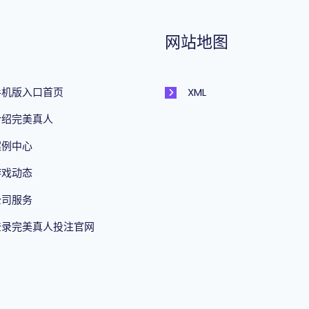
网站地图
手机版入口首页
XML
介绍完美真人
案例中心
游戏动态
公司服务
登录完美真人投注官网