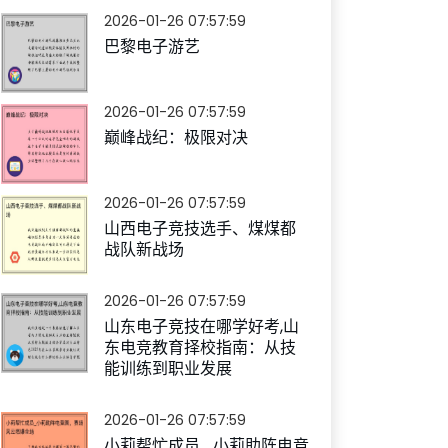
2026-01-26 07:57:59
巴黎电子游艺
2026-01-26 07:57:59
巅峰战纪：极限对决
2026-01-26 07:57:59
山西电子竞技选手、煤煤都
战队新战场
2026-01-26 07:57:59
山东电子竞技在哪学好考,山
东电竞教育择校指南：从技
能训练到职业发展
2026-01-26 07:57:59
小莉帮忙成员_小莉助阵电竞