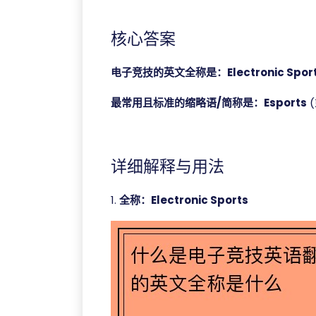
核心答案
电子竞技的英文全称是：Electronic Spor
最常用且标准的缩略语/简称是：Esports
完美真人投注官网
详细解释与用法
1.
全称：Electronic Sports