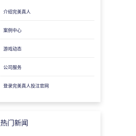
介绍完美真人
案例中心
游戏动态
公司服务
登录完美真人投注官网
热门新闻