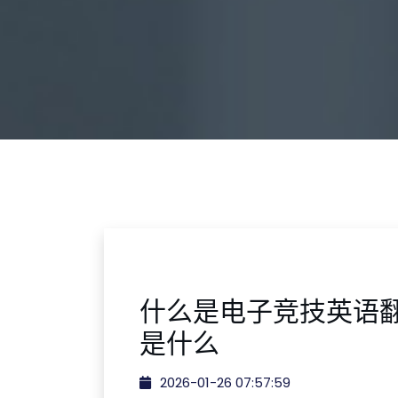
什么是电子竞技英语
是什么
2026-01-26 07:57:59