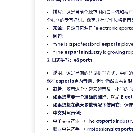
拼写
：这是目前全球范围内最主流和被广
个独立的专有名词。像美联社写作风格指南
来源
：它源自它源自 "electronic sports
例句
：
*She is a professional
esports
pla
*The
esports
industry is growi
3.
旧式拼写：eSports
说明
：这是早期的常见拼写方式，中间的字母
现在
esports
更为普遍，但你仍然会看到很多地
趋势
：随着这个词越来越普及，小写的 `es
如果您需要一个准确的翻译
：就是
Elect
如果您想在绝大多数情况下使用它
：请
中文对照示例
：
电子竞技产业 -> The
esports
industr
职业电竞选手 -> Professional
esport