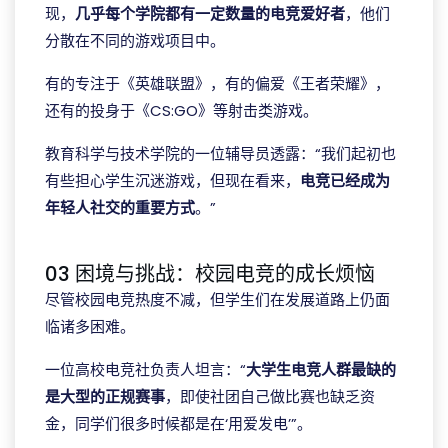
现，
几乎每个学院都有一定数量的电竞爱好者
，他们
分散在不同的游戏项目中。
有的专注于《英雄联盟》，有的偏爱《王者荣耀》，
还有的投身于《CS:GO》等射击类游戏。
教育科学与技术学院的一位辅导员透露：“我们起初也
有些担心学生沉迷游戏，但现在看来，
电竞已经成为
年轻人社交的重要方式
。”
03 困境与挑战：校园电竞的成长烦恼
尽管校园电竞热度不减，但学生们在发展道路上仍面
临诸多困难。
一位高校电竞社负责人坦言：“
大学生电竞人群最缺的
是大型的正规赛事
，即使社团自己做比赛也缺乏资
金，同学们很多时候都是在‘用爱发电’”。