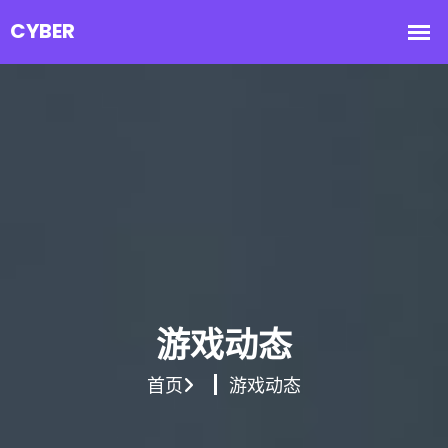
游戏动态
首页
游戏动态