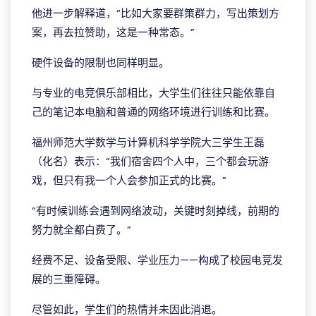
他进一步解释道，“比如大家要群策群力，写出策划方
案，再去拉赞助，这是一种常态。”
硬件设备的限制也同样明显。
与专业的电竞俱乐部相比，大学生们往往只能依靠自
己的笔记本电脑和普通的网络环境进行训练和比赛。
福州师范大学数学与计算机科学学院大三学生王磊
（化名）表示：“我们宿舍四个人中，三个都会玩游
戏，但只有我一个人会参加正式的比赛。”
“有时候训练会遇到网络波动，关键时刻掉线，前期的
努力就全都白费了。”
经费不足、设备受限、学业压力——构成了校园电竞发
展的三重障碍。
尽管如此，学生们的热情并未因此消退。