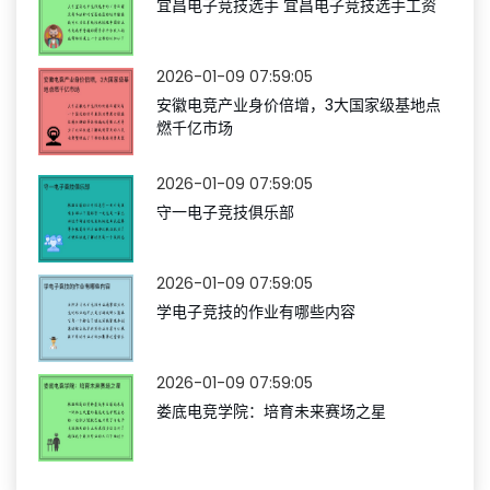
宜昌电子竞技选手 宜昌电子竞技选手工资
2026-01-09 07:59:05
安徽电竞产业身价倍增，3大国家级基地点
燃千亿市场
2026-01-09 07:59:05
守一电子竞技俱乐部
2026-01-09 07:59:05
学电子竞技的作业有哪些内容
2026-01-09 07:59:05
娄底电竞学院：培育未来赛场之星