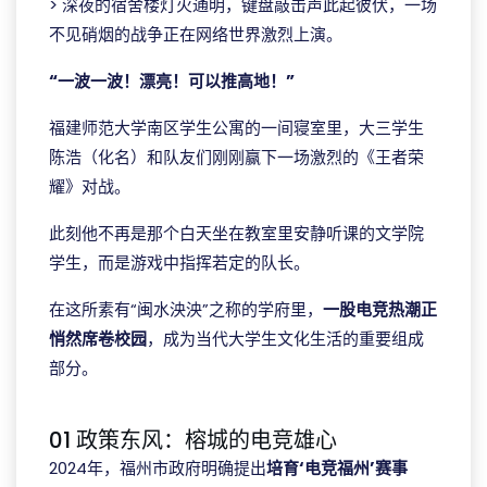
> 深夜的宿舍楼灯火通明，键盘敲击声此起彼伏，一场
不见硝烟的战争正在网络世界激烈上演。
“一波一波！漂亮！可以推高地！”
福建师范大学南区学生公寓的一间寝室里，大三学生
陈浩（化名）和队友们刚刚赢下一场激烈的《王者荣
耀》对战。
此刻他不再是那个白天坐在教室里安静听课的文学院
学生，而是游戏中指挥若定的队长。
在这所素有“闽水泱泱”之称的学府里，
一股电竞热潮正
悄然席卷校园
，成为当代大学生文化生活的重要组成
部分。
01 政策东风：榕城的电竞雄心
2024年，福州市政府明确提出
培育‘电竞福州’赛事