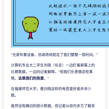
“光是布置设备、协调场地就花了我们整整一周时间。”
计算机专业大二学生刘晓（化名）一边盯着屏幕上的
比赛数据，一边向记者解释，“但我们乐意做这些事
情，
这是我们的热爱
。”
在福建师范大学，像刘晓这样的电竞爱好者并非少
数。
虽然没有确切的统计数据，但记者从校内多方了解发