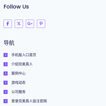
Follow Us
导航
手机版入口首页
介绍完美真人
案例中心
游戏动态
公司服务
登录完美真人投注官网