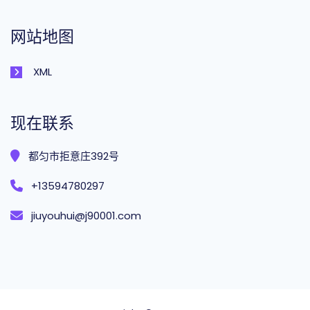
网站地图
XML
现在联系
都匀市拒意庄392号
+13594780297
jiuyouhui@j90001.com