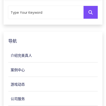
导航
介绍完美真人
案例中心
游戏动态
公司服务